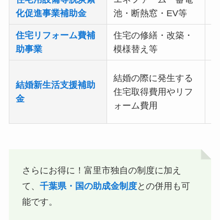
化促進事業補助金
池・断熱窓・EV等
助
住宅リフォーム費補
住宅の修繕・改築・
補
助事業
模様替え等
夫
結婚の際に発生する
結婚新生活支援補助
の
住宅取得費用やリフ
金
夫
ォーム費用
の
さらにお得に！富里市独自の制度に加え
て、
千葉県・国の助成金制度
との併用も可
能です。