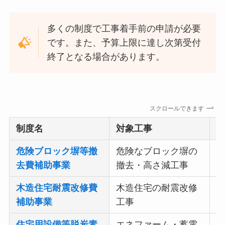
多くの制度で工事着手前の申請が必要
です。また、予算上限に達し次第受付
終了となる場合があります。
スクロールできます
制度名
対象工事
危険ブロック塀等撤
危険なブロック塀の
限
去費補助事業
撤去・高さ減工事
率
木造住宅耐震改修費
木造住宅の耐震改修
補
補助事業
工事
助
住宅用設備等脱炭素
エネファーム・蓄電