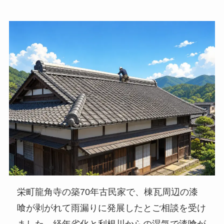
栄町龍角寺の築70年古民家で、棟瓦周辺の漆
喰が剥がれて雨漏りに発展したとご相談を受け
ました。経年劣化と利根川からの湿気で漆喰が